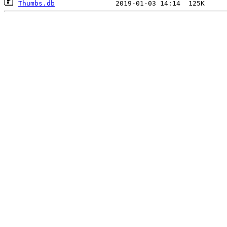
Thumbs.db