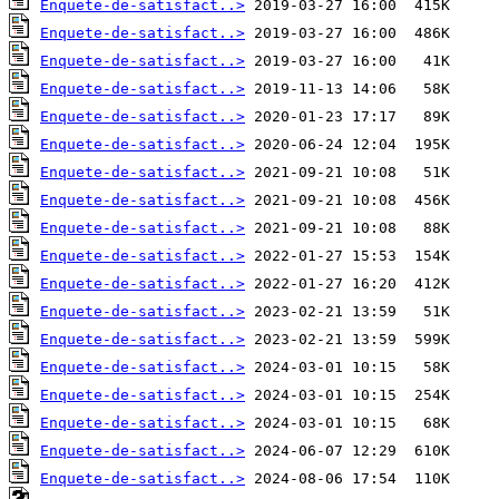
Enquete-de-satisfact..>
Enquete-de-satisfact..>
Enquete-de-satisfact..>
Enquete-de-satisfact..>
Enquete-de-satisfact..>
Enquete-de-satisfact..>
Enquete-de-satisfact..>
Enquete-de-satisfact..>
Enquete-de-satisfact..>
Enquete-de-satisfact..>
Enquete-de-satisfact..>
Enquete-de-satisfact..>
Enquete-de-satisfact..>
Enquete-de-satisfact..>
Enquete-de-satisfact..>
Enquete-de-satisfact..>
Enquete-de-satisfact..>
Enquete-de-satisfact..>